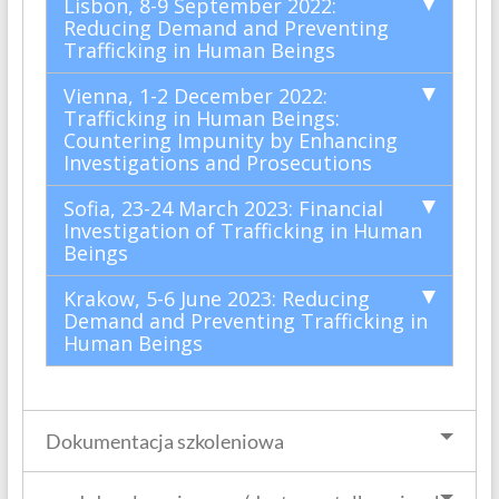
Lisbon, 8-9 September 2022:
Reducing Demand and Preventing
Trafficking in Human Beings
Vienna, 1-2 December 2022:
Trafficking in Human Beings:
Countering Impunity by Enhancing
Investigations and Prosecutions
Sofia, 23-24 March 2023: Financial
Investigation of Trafficking in Human
Beings
Krakow, 5-6 June 2023: Reducing
Demand and Preventing Trafficking in
Human Beings
Dokumentacja szkoleniowa