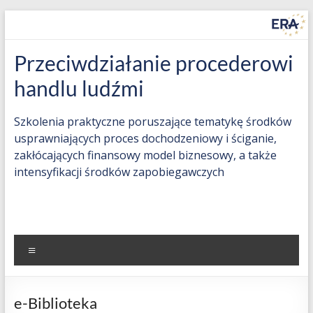
Skip
to
content
Countering
Przeciwdziałanie procederowi
Trafficking
handlu ludźmi
in
Szkolenia praktyczne poruszające tematykę środków
Human
usprawniających proces dochodzeniowy i ściganie,
zakłócających finansowy model biznesowy, a także
Beings
intensyfikacji środków zapobiegawczych
(THB)
Practice-
oriented
Menu
training
on
measures
e-Biblioteka
to