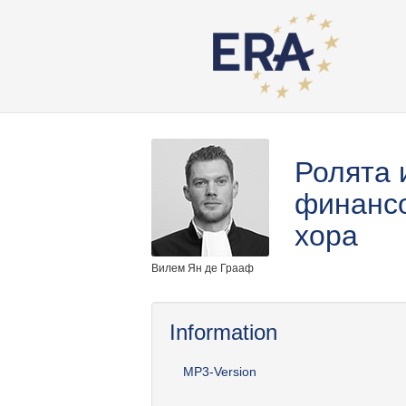
Ролята 
финансо
хора
Вилем Ян де Грааф
Information
MP3-Version