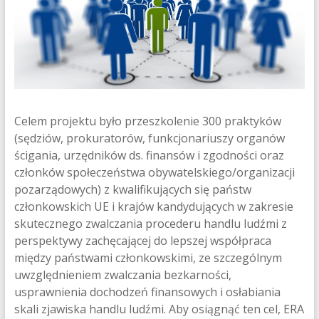
enhance
investigations
and
prosecutions,
disrupt
the
financial
Celem projektu było przeszkolenie 300 praktyków
business
(sędziów, prokuratorów, funkcjonariuszy organów
model
ścigania, urzędników ds. finansów i zgodności oraz
and
członków społeczeństwa obywatelskiego/organizacji
intensify
pozarządowych) z kwalifikujących się państw
preventive
członkowskich UE i krajów kandydujących w zakresie
measures
skutecznego zwalczania procederu handlu ludźmi z
perspektywy zachęcającej do lepszej współpraca
między państwami członkowskimi, ze szczególnym
uwzględnieniem zwalczania bezkarności,
usprawnienia dochodzeń finansowych i osłabiania
skali zjawiska handlu ludźmi. Aby osiągnąć ten cel, ERA