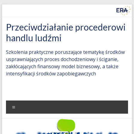
Skip
to
content
Countering
Przeciwdziałanie procederowi
Trafficking
handlu ludźmi
in
Szkolenia praktyczne poruszające tematykę środków
Human
usprawniających proces dochodzeniowy i ściganie,
zakłócających finansowy model biznesowy, a także
Beings
intensyfikacji środków zapobiegawczych
(THB)
Practice-
oriented
Menu
training
on
measures
to