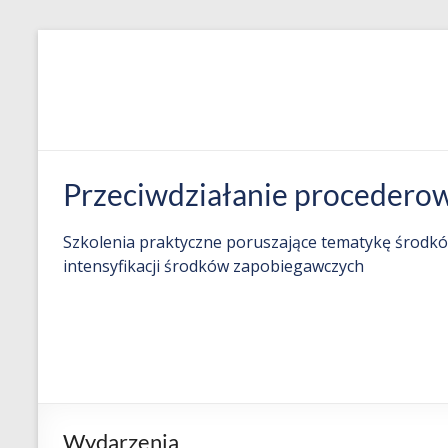
Skip
to
content
Countering
Przeciwdziałanie procederow
Trafficking
Szkolenia praktyczne poruszające tematykę środkó
in
intensyfikacji środków zapobiegawczych
Human
Beings
(THB)
Practice-
Wydarzenia
oriented