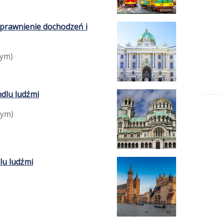
sprawnienie dochodzeń i
nym)
dlu ludźmi
nym)
lu ludźmi
)