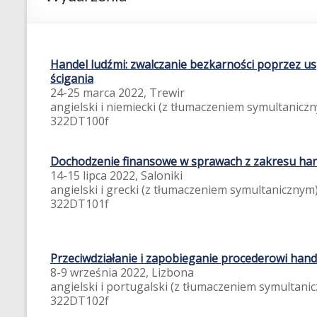
training
on
measures
Handel ludźmi: zwalczanie bezkarności poprzez u
to
ścigania
enhance
24-25 marca 2022, Trewir
investigations
angielski i niemiecki (z tłumaczeniem symultanicz
and
322DT100f
prosecutions,
disrupt
Dochodzenie finansowe w sprawach z zakresu han
the
14-15 lipca 2022, Saloniki
financial
angielski i grecki (z tłumaczeniem symultanicznym
business
322DT101f
model
and
intensify
Przeciwdziałanie i zapobieganie procederowi hand
preventive
8-9 września 2022, Lizbona
measures
angielski i portugalski (z tłumaczeniem symultani
322DT102f