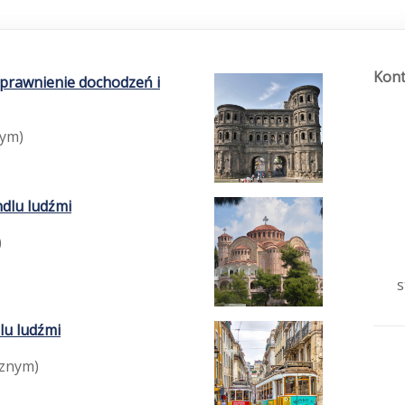
Kont
sprawnienie dochodzeń i
nym)
dlu ludźmi
)
s
lu ludźmi
cznym)