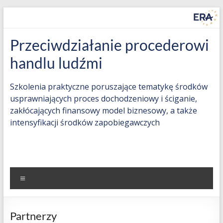
Skip
to
content
Countering
Przeciwdziałanie procederowi
Trafficking
handlu ludźmi
in
Szkolenia praktyczne poruszające tematykę środków
Human
usprawniających proces dochodzeniowy i ściganie,
zakłócających finansowy model biznesowy, a także
Beings
intensyfikacji środków zapobiegawczych
(THB)
Practice-
oriented
Menu
training
on
measures
Partnerzy
to