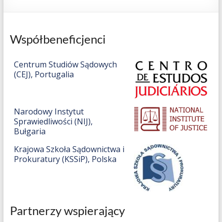
enhance
investigations
and
Współbeneficjenci
prosecutions,
disrupt
Centrum Studiów Sądowych
the
(CEJ), Portugalia
financial
business
model
Narodowy Instytut
and
Sprawiedliwości (NIJ),
intensify
Bułgaria
preventive
measures
Krajowa Szkoła Sądownictwa i
Prokuratury (KSSiP), Polska
Partnerzy wspierający