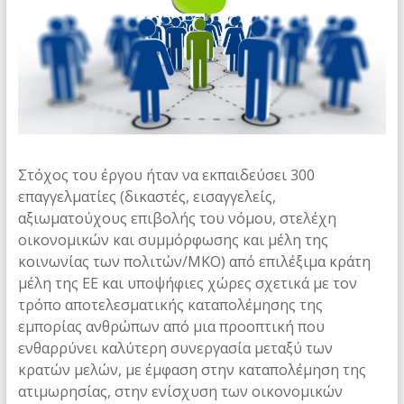
enhance
investigations
and
prosecutions,
disrupt
the
financial
business
Στόχος του έργου ήταν να εκπαιδεύσει 300
model
επαγγελματίες (δικαστές, εισαγγελείς,
and
αξιωματούχους επιβολής του νόμου, στελέχη
intensify
οικονομικών και συμμόρφωσης και μέλη της
preventive
κοινωνίας των πολιτών/ΜΚΟ) από επιλέξιμα κράτη
measures
μέλη της ΕΕ και υποψήφιες χώρες σχετικά με τον
τρόπο αποτελεσματικής καταπολέμησης της
εμπορίας ανθρώπων από μια προοπτική που
ενθαρρύνει καλύτερη συνεργασία μεταξύ των
κρατών μελών, με έμφαση στην καταπολέμηση της
ατιμωρησίας, στην ενίσχυση των οικονομικών