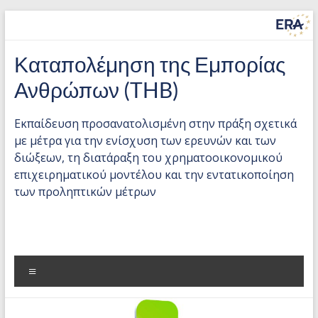
Μετάβαση
στο
περιεχόμενο
Countering
Καταπολέμηση της Εμπορίας
Trafficking
Ανθρώπων (THB)
in
Εκπαίδευση προσανατολισμένη στην πράξη σχετικά
Human
με μέτρα για την ενίσχυση των ερευνών και των
διώξεων, τη διατάραξη του χρηματοοικονομικού
Beings
επιχειρηματικού μοντέλου και την εντατικοποίηση
(THB)
των προληπτικών μέτρων
Practice-
oriented
training
Μενού
on
measures
to