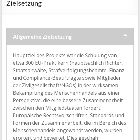
Zielsetzung
enhance
investigations
and
prosecutions,
disrupt
Allgemeine Zielsetzung
the
financial
Hauptziel des Projekts war die Schulung von
business
etwa 300 EU-Praktikern (hauptsächlich Richter,
model
Staatsanwälte, Strafverfolgungsbeamte, Finanz-
and
und Compliance-Beauftragte sowie Mitglieder
intensify
der Zivilgesellschaft/NGOs) in der wirksamen
preventive
Bekämpfung des Menschenhandels aus einer
measures
Perspektive, die eine bessere Zusammenarbeit
zwischen den Mitgliedstaaten fördert.
Europäische Rechtsvorschriften, Standards und
Formen der Zusammenarbeit, die im Bereich des
Menschenhandels angewandt werden, wurden
erörtert und bewertet. Dies geschah