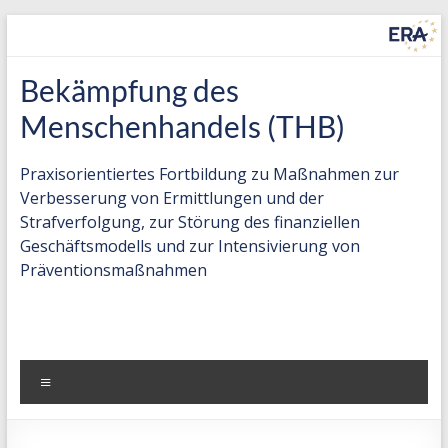
Zum
Inhalt
springen
Countering
Bekämpfung des
Trafficking
Menschenhandels (THB)
in
Praxisorientiertes Fortbildung zu Maßnahmen zur
Human
Verbesserung von Ermittlungen und der
Strafverfolgung, zur Störung des finanziellen
Beings
Geschäftsmodells und zur Intensivierung von
(THB)
Präventionsmaßnahmen
Practice-
oriented
training
Menü
on
measures
to