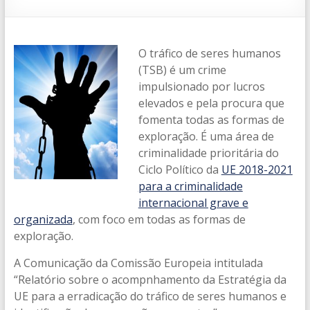
enhance
investigations
and
O tráfico de seres humanos
prosecutions,
(TSB) é um crime
disrupt
impulsionado por lucros
the
elevados e pela procura que
financial
fomenta todas as formas de
business
exploração. É uma área de
model
criminalidade prioritária do
and
Ciclo Político da
UE 2018-2021
intensify
para a criminalidade
preventive
internacional grave e
measures
organizada
, com foco em todas as formas de
exploração.
A Comunicação da Comissão Europeia intitulada
“Relatório sobre o acompnhamento da Estratégia da
UE para a erradicação do tráfico de seres humanos e