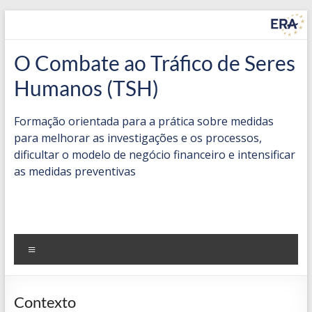
Skip
to
content
Countering
O Combate ao Tráfico de Seres
Trafficking
Humanos (TSH)
in
Formação orientada para a prática sobre medidas
Human
para melhorar as investigações e os processos,
dificultar o modelo de negócio financeiro e intensificar
Beings
as medidas preventivas
(THB)
Practice-
oriented
Menu
training
on
measures
Contexto
to